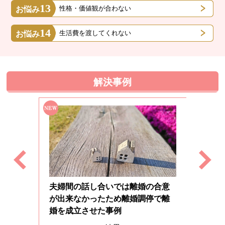
13
性格・価値観が合わない
お悩み
14
生活費を渡してくれない
お悩み
解決事例
夫婦間の話し合いでは離婚の合意
が出来なかったため離婚調停で離
頑なに
払わ
婚を成立させた事例
と親権
ないこ
事例