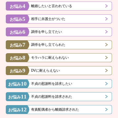
4
離婚したいと言われている
お悩み
5
相手に弁護士がついた
お悩み
6
調停を申し立てたい
お悩み
7
調停を申し立てられた
お悩み
8
モラハラに耐えられない
お悩み
9
DVに耐えらえない
お悩み
10
不貞の慰謝料を請求したい
お悩み
11
不貞の慰謝料を請求された
お悩み
12
有責配偶者から離婚請求された
お悩み