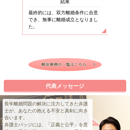
結果
最終的には、双方離婚条件に合意
でき、無事に離婚成立となりまし
夫が高等
、夫に連
た。
断は覆り
場合は損
をしまし
和解しま
が確定し
代表メッセージ
長年離婚問題の解決に注力してきた弁護
士が、あなたの抱える不安と真剣に向き
合います。
弁護士バッジには、「正義と公平」を意