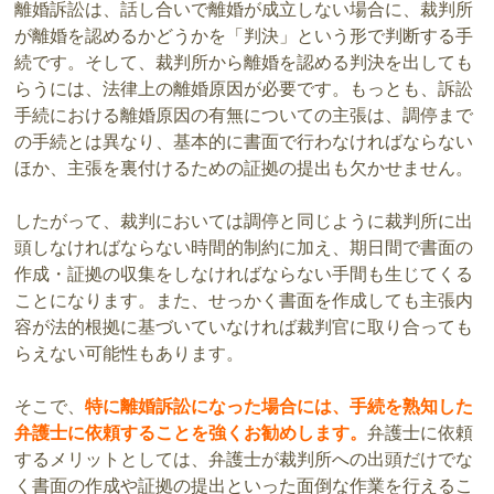
離婚訴訟は、話し合いで離婚が成立しない場合に、裁判所
が離婚を認めるかどうかを「判決」という形で判断する手
続です。そして、裁判所から離婚を認める判決を出しても
らうには、法律上の離婚原因が必要です。もっとも、訴訟
手続における離婚原因の有無についての主張は、調停まで
の手続とは異なり、基本的に書面で行わなければならない
ほか、主張を裏付けるための証拠の提出も欠かせません。
したがって、裁判においては調停と同じように裁判所に出
頭しなければならない時間的制約に加え、期日間で書面の
作成・証拠の収集をしなければならない手間も生じてくる
ことになります。また、せっかく書面を作成しても主張内
容が法的根拠に基づいていなければ裁判官に取り合っても
らえない可能性もあります。
そこで、
特に離婚訴訟になった場合には、手続を熟知した
弁護士に依頼することを強くお勧めします。
弁護士に依頼
するメリットとしては、弁護士が裁判所への出頭だけでな
く書面の作成や証拠の提出といった面倒な作業を行えるこ