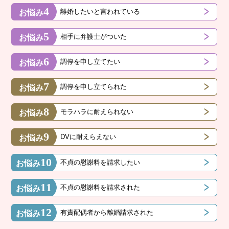
4
離婚したいと言われている
お悩み
5
相手に弁護士がついた
お悩み
6
調停を申し立てたい
お悩み
7
調停を申し立てられた
お悩み
8
モラハラに耐えられない
お悩み
9
DVに耐えらえない
お悩み
10
不貞の慰謝料を請求したい
お悩み
11
不貞の慰謝料を請求された
お悩み
12
有責配偶者から離婚請求された
お悩み