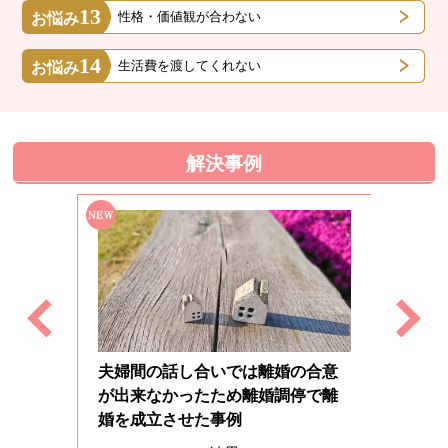
13
性格・価値観が合わない
お悩み
14
生活費を渡してくれない
お悩み
解決事例
夫婦間の話し合いでは離婚の合意
が出来なかったため離婚調停で離
頑なに離
わ
婚を成立させた事例
と親権が
いこ
事例