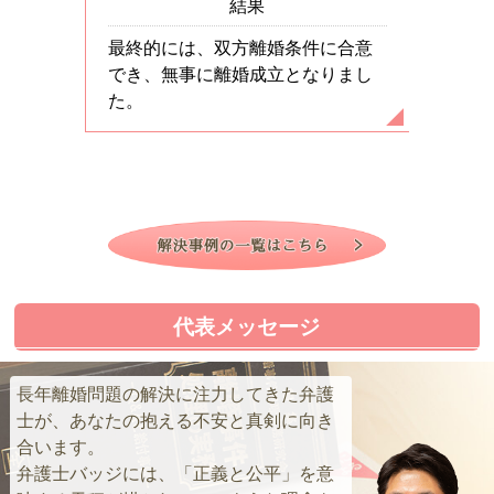
結果
最終的には、双方離婚条件に合意
でき、無事に離婚成立となりまし
夫が高等裁
夫に連
た。
断は覆りま
合は損
をしました
解しま
が確定しま
代表メッセージ
長年離婚問題の解決に注力してきた弁護
士が、あなたの抱える不安と真剣に向き
合います。
弁護士バッジには、「正義と公平」を意