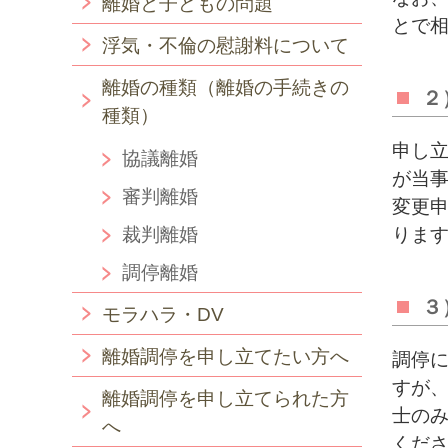
離婚と子どもの問題
とで
浮気・不倫の慰謝料について
離婚の種類（離婚の手続きの
２
種類）
申し
協議離婚
が当
審判離婚
変更
裁判離婚
りま
調停離婚
３
モラハラ・DV
離婚調停を申し立てたい方へ
調停
すが
離婚調停を申し立てられた方
士の
へ
くだ