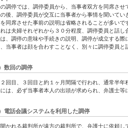
目の調停では、調停委員から、当事者双方を同席させ
その後、調停委員が交互に当事者から事情を聞いてい
を同席させた事前の説明は省略されることが多いです
これは夫婦それぞれから３０分程度、調停委員と話し
では、調停の意味や手続きの説明、調停が成立する際
は、当事者は顔を合わすことなく、別々に調停委員と
）数回の調停
は２回目、３回目と約１ヶ月間隔で行われ、通常半年
際には、必ず当事者本人の出頭が求められ、弁護士等
）電話会議システムを利用した調停
が開かれる裁判所が遠方の裁判所で、弁護士に依頼し