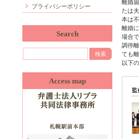
離婚
プライバシーポリシー
たは
本は
離婚
Search
場合
調停
ても
以下
Access map
監