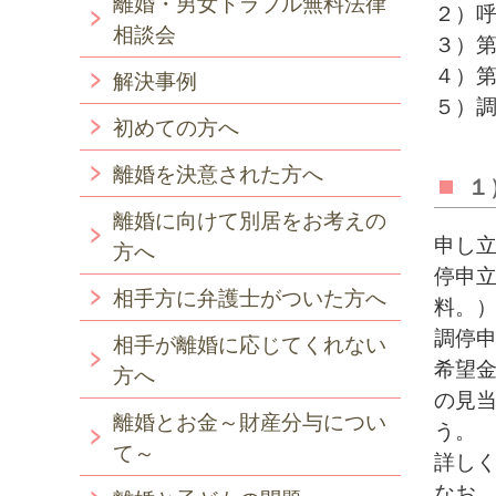
離婚・男女トラブル無料法律
２）
相談会
３）第
４）第
解決事例
５）
初めての方へ
離婚を決意された方へ
１
離婚に向けて別居をお考えの
申し
方へ
停申
相手方に弁護士がついた方へ
料。
調停
相手が離婚に応じてくれない
希望
方へ
の見
離婚とお金～財産分与につい
う。
て～
詳し
なお