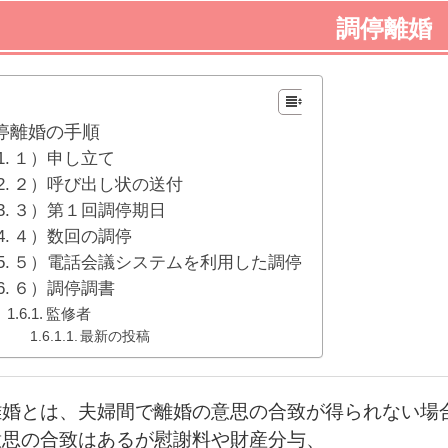
調停離婚
停離婚の手順
１）申し立て
２）呼び出し状の送付
３）第１回調停期日
４）数回の調停
５）電話会議システムを利用した調停
６）調停調書
監修者
最新の投稿
離婚とは、夫婦間で離婚の意思の合致が得られない場
意思の合致はあるが慰謝料や財産分与、