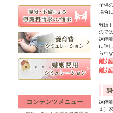
子供
場合
離婚
ので
調停
に話
られ
離婚
離婚
調
コンテンツメニュー
調停
１）