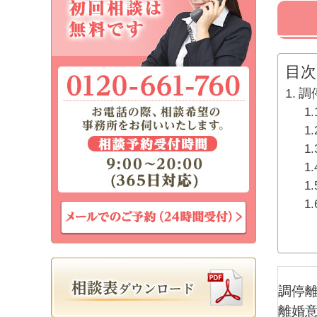
目次
調
調停
離婚