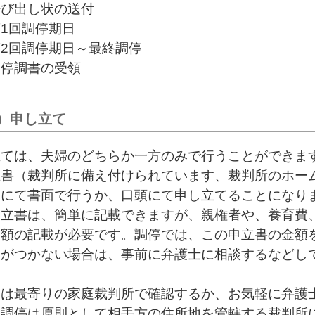
呼び出し状の送付
1回調停期日
2回調停期日～最終調停
調停調書の受領
）申し立て
立ては、夫婦のどちらか一方のみで行うことができま
立書（裁判所に備え付けられています、裁判所のホー
）にて書面で行うか、口頭にて申し立てることになり
申立書は、簡単に記載できますが、親権者や、養育費
金額の記載が必要です。調停では、この申立書の金額
当がつかない場合は、事前に弁護士に相談するなどし
くは最寄りの家庭裁判所で確認するか、お気軽に弁護
、調停は原則として相手方の住所地を管轄する裁判所