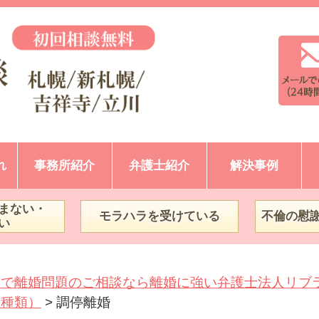
れ
事務所紹介
弁護士紹介
解決事例
まない・
モラハラを受けている
不倫の慰
い
市で離婚問題のご相談なら離婚に強い弁護士法人リブ
の種類）
>
調停離婚