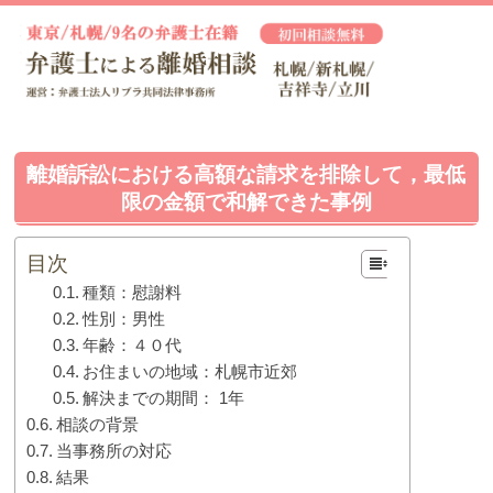
離婚訴訟における高額な請求を排除して，最低
限の金額で和解できた事例
目次
種類：慰謝料
性別：男性
年齢：４０代
お住まいの地域：札幌市近郊
解決までの期間： 1年
相談の背景
当事務所の対応
結果