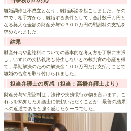
当事務所の対応
離婚調停は不成立となり，離婚訴訟を起こしました。その
中で，相手方から，離婚する条件として，合計数千万円と
なる莫大な金額の財産分与や３００万円の慰謝料の支払を
求められました。
結果
財産分与や慰謝料についての基本的な考え方を丁寧に主張
し，いずれの支払義務も発生しないとの裁判官の心証を得
て，早期解決のための解決金１００万円だけ支払うことで
離婚の合意を取り付けられました。
担当弁護士の所感（担当：高橋弁護士より）
財産分与や慰謝料は，法律や実務慣行が物を言います。こ
れらを熟知した弁護士に依頼いただくことが，最善の結果
への近道であると強く感じたケースでした。