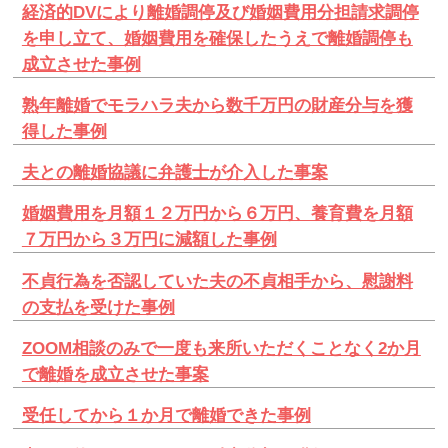
経済的DVにより離婚調停及び婚姻費用分担請求調停
を申し立て、婚姻費用を確保したうえで離婚調停も
成立させた事例
熟年離婚でモラハラ夫から数千万円の財産分与を獲
得した事例
夫との離婚協議に弁護士が介入した事案
婚姻費用を月額１２万円から６万円、養育費を月額
７万円から３万円に減額した事例
不貞行為を否認していた夫の不貞相手から、慰謝料
の支払を受けた事例
ZOOM相談のみで一度も来所いただくことなく2か月
で離婚を成立させた事案
受任してから１か月で離婚できた事例