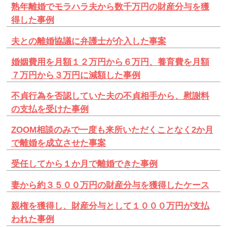
熟年離婚でモラハラ夫から数千万円の財産分与を獲
得した事例
夫との離婚協議に弁護士が介入した事案
婚姻費用を月額１２万円から６万円、養育費を月額
７万円から３万円に減額した事例
不貞行為を否認していた夫の不貞相手から、慰謝料
の支払を受けた事例
ZOOM相談のみで一度も来所いただくことなく2か月
で離婚を成立させた事案
受任してから１か月で離婚できた事例
妻から約３５００万円の財産分与を獲得したケース
親権を獲得し、財産分与として１０００万円が支払
われた事例