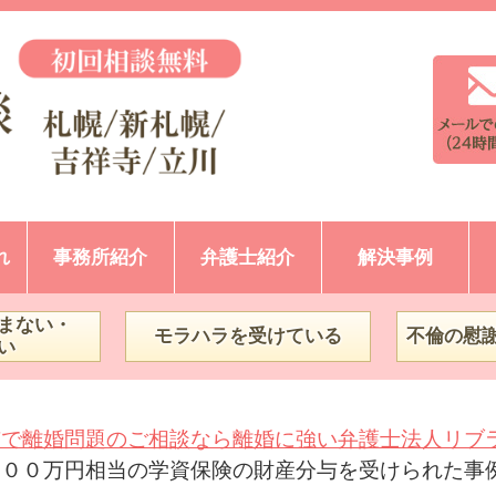
れ
事務所紹介
弁護士紹介
解決事例
まない・
モラハラを受けている
不倫の慰
い
市で離婚問題のご相談なら離婚に強い弁護士法人リブ
２００万円相当の学資保険の財産分与を受けられた事