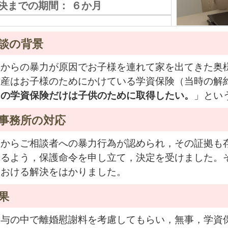
決までの期間： ６か月
談の背景
人からの暴力が原因でお子様を連れて家を出てきた奥
財産はお子様のためにかけている学資保険（当時の解
この学資保険だけは子供のために取得したい。
」とい
事務所の対応
人からご相談者への暴力行為が認められ，その証拠も
れるよう，保護命令を申し立て，決定を受けました。
における解決をはかりました。
果
分与の中で離婚慰謝料を考慮してもらい，無事，学資