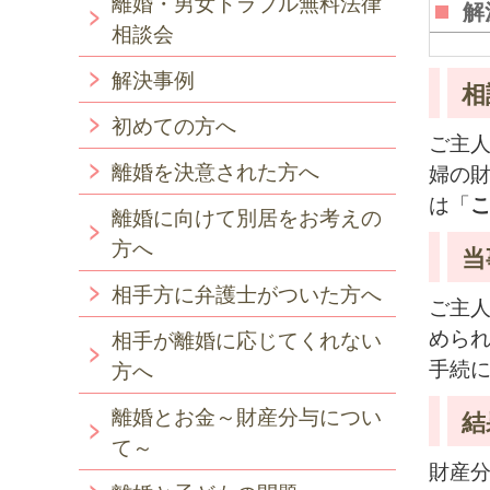
離婚・男女トラブル無料法律
解
相談会
解決事例
相
初めての方へ
ご主
離婚を決意された方へ
婦の
は「
離婚に向けて別居をお考えの
方へ
当
相手方に弁護士がついた方へ
ご主
めら
相手が離婚に応じてくれない
手続
方へ
離婚とお金～財産分与につい
結
て～
財産