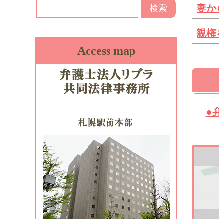
妻か
親権
Access map
●