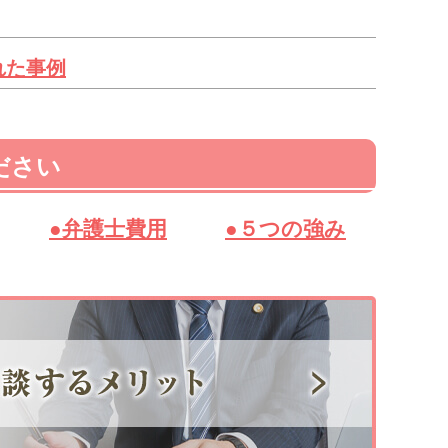
れた事例
ださい
●弁護士費用
●５つの強み