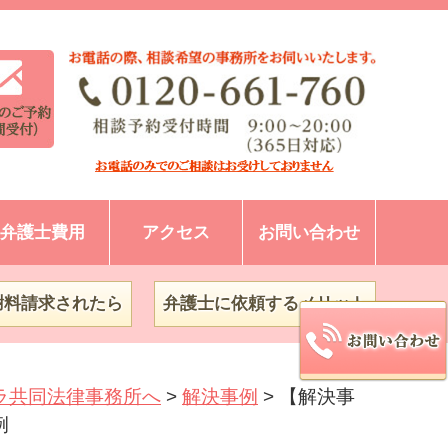
弁護士費用
アクセス
お問い合わせ
謝料請求されたら
弁護士に依頼するメリット
ラ共同法律事務所へ
>
解決事例
>
【解決事
例