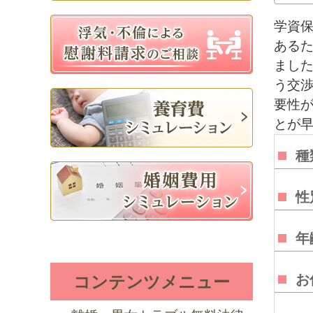
学資
ある
まし
う交
要性
とが
種
性
年
お
コンテンツメニュー