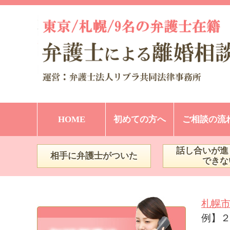
HOME
初めての方へ
ご相談の流
話し合いが進
相手に弁護士がついた
できな
札幌
例】