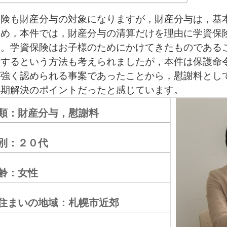
保険も財産分与の対象になりますが，財産分与は，基
ため，本件では，財産分与の清算だけを理由に学資保
た。学資保険はお子様のためにかけてきたものである
渉するという方法も考えられましたが，本件は保護命
が強く認められる事案であったことから，慰謝料とし
早期解決のポイントだったと感じています。
類：財産分与，慰謝料
別：２０代
齢：女性
住まいの地域：札幌市近郊