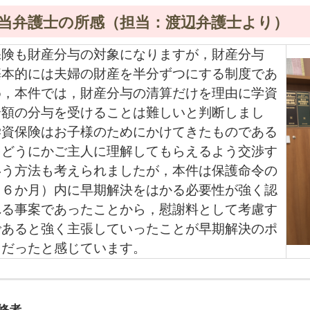
当弁護士の所感（担当：渡辺弁護士より）
保険も財産分与の対象になりますが，財産分与
基本的には夫婦の財産を半分ずつにする制度であ
め，本件では，財産分与の清算だけを理由に学資
全額の分与を受けることは難しいと判断しまし
学資保険はお子様のためにかけてきたものである
をどうにかご主人に理解してもらえるよう交渉す
いう方法も考えられましたが，本件は保護命令の
（６か月）内に早期解決をはかる必要性が強く認
れる事案であったことから，慰謝料として考慮す
であると強く主張していったことが早期解決のポ
トだったと感じています。