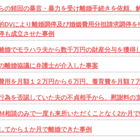
らの頻回の暴言・暴力を受け離婚手続きを依頼、
的DVにより離婚調停及び婚姻費用分担請求調停を
停も成立させた事例
離婚でモラハラ夫から数千万円の財産分与を獲得
の離婚協議に弁護士が介入した事案
費用を月額１２万円から６万円、養育費を月額７
行為を否認していた夫の不貞相手から、慰謝料の
OM相談のみで一度も来所いただくことなく2か月
してから１か月で離婚できた事例