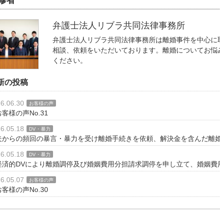
修者
弁護士法人リブラ共同法律事務所
弁護士法人リブラ共同法律事務所は離婚事件を中心に
相談、依頼をいただいております。離婚についてお悩
ください。
新の投稿
6.06.30
お客様の声
お客様の声No.31
6.05.18
DV・暴力
夫からの頻回の暴言・暴力を受け離婚手続きを依頼、解決金を含んだ離
6.05.18
DV・暴力
経済的DVにより離婚調停及び婚姻費用分担請求調停を申し立て、婚姻費
6.05.07
お客様の声
お客様の声No.30