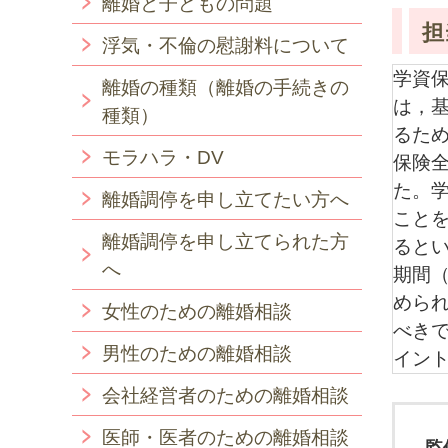
離婚と子どもの問題
担
浮気・不倫の慰謝料について
学資
離婚の種類（離婚の手続きの
は，
種類）
るた
モラハラ・DV
保険
た。
離婚調停を申し立てたい方へ
こと
離婚調停を申し立てられた方
ると
へ
期間
めら
女性のための離婚相談
べき
男性のための離婚相談
イン
会社経営者のための離婚相談
医師・医者のための離婚相談