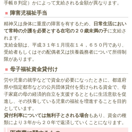
手帳Ｂ判定）かによって支給される金額が異なります。
障害児福祉手当
精神又は身体に重度の障害を有するため、
日常生活におい
て常時の介護を必要とする在宅の２０歳未満の子
に支給さ
れます。
支給金額は、平成３１年１月現在１４，６５０円であり、
受給者もしくはその配偶者又は扶養義務者について所得制
限があります。
母子福祉資金貸付け
労や児童の就学などで資金が必要になったときに、都道府
県や指定都市などの公共団体貸付を受けられる資金で、母
子家庭の母の経済的自立を支援するとともに生活意欲を促
進し、その扶養している児童の福祉を増進することを目的
としています。
貸付利率については無利子とされる場合
もあり、資金の種
類により３年から２０年で返済していくことになります。