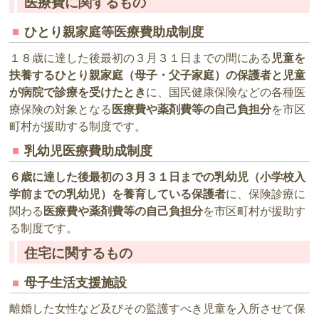
医療費に関するもの
ひとり親家庭等医療費助成制度
１８歳に達した後最初の３月３１日までの間にある
児童を
扶養するひとり親家庭（母子・父子家庭）の保護者と児童
が病院で診療を受けたとき
に、国民健康保険などの各種医
療保険の対象となる
医療費や薬剤費等の自己負担分
を市区
町村が援助する制度です。
乳幼児医療費助成制度
６歳に達した後最初の３月３１日までの乳幼児（小学校入
学前までの乳幼児）を養育している保護者
に、保険診療に
関わる
医療費や薬剤費等の自己負担分
を市区町村が援助す
る制度です。
住宅に関するもの
母子生活支援施設
離婚した女性など及びその監護すべき児童を入所させて保