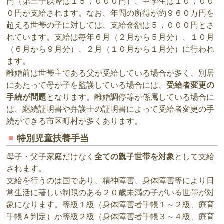
円（第三子以降は１５，０００円）、中学生は１０，００
０円が支給されます。なお、年間の所得が約９６０万円を
超える世帯の子に対しては、支給金額は５，０００円とさ
れています。支給は毎年６月（２月から５月分）、１０月
（６月から９月分）、２月（１０月から１月分）に行われ
ます。
離婚前は世帯主である父が受給している場合が多く、別居
にあたって母が子を監護している場合には、
受給者変更の
手続が問題
となります。離婚調停等が係属している場合に
は、継続証明書や弁護士の証明書によって受給者変更の手
続ができる市区町村が多くあります。
特別児童扶養手当
母子・父子家庭だけなく
全ての親子世帯を対象
として支給
されます。
支給を行うのは国であり、精神障害、身体障害等により日
常生活に著しい制限のある２０歳未満の子がいる世帯が対
象になります。等級１級（身体障害者手帳１～２級、療育
手帳Ａ判定）か等級２級（身体障害者手帳３～４級、療育