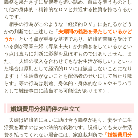
義務を果たさずに配偶者を追い詰め、自由を奪うものとし
て他の身体的・精神的なＤＶと共通する性質を持ちうるか
らです。
相手の行為がこのような「経済的ＤＶ」にあたるかどう
かの判断では上述した「
夫婦間の義務を果たしているかど
うか
」という点が重要な基準であり、経済的苦痛を受けて
いる側が専業主婦（専業主夫）か共働きをしているかとい
う点は直ちに判断に影響を及ぼすものではありません。ま
た、「夫婦の収入を合わせてもなお生活が厳しい」といっ
た場合は原則として経済的ＤＶには該当しないことになり
ます（「生活費がないことを配偶者のせいにして当たり散
らす」等の行為は別途、身体的・身体的なＤＶやモラハラ
として離婚事由に該当する可能性があります）。
婚姻費用分担調停の申立て
夫婦は経済的に互いに助け合う義務があり、妻や子に生
活費を渡すのは夫の法的な義務です。説得しても夫が生活
費を払ってくれない場合には、家庭裁判所で
「婚姻費用分