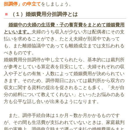
担調停」の申立て
をしましょう。
（１）婚姻費用分担調停とは
婚姻中の夫婦の生活費・子の養育費をまとめて婚姻費用
といいます。
夫婦のうち収入が少ない方は配偶者にその支
払いを求めることができ、たとえ夫婦が別居中であって
も、また離婚協議中であっても離婚成立までは支払われる
べきものです。
婚姻費用分担調停が申し立てられたら、基本的には裁判所
が参考としている算定表を目安にして、夫婦それぞれの収
入や子どもの有無・人数によって婚姻費用が決められてい
きます。そのため、調停期日においては裁判所から双方の
収支に関する資料の提出を促されることも多く、「夫が自
分の給料について教えてくれない」といったお悩みのある
方も公平な話し合いが出来るようになります。
また、調停手続自体は１か月～数か月かかるものです
が、その間も生活費が支払われていないときは、家庭裁判
所の実務上、調停申立時まで遡って未払の婚姻費用をまと