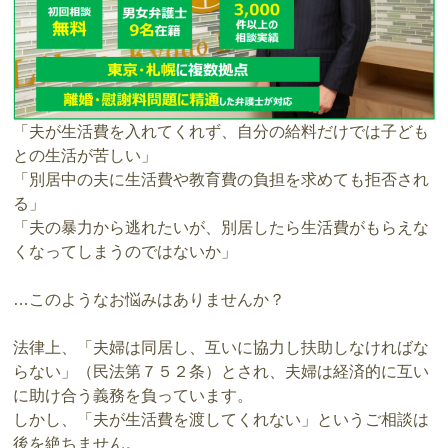
「夫が生活費を入れてくれず、自分の給料だけでは子ども
との生活が苦しい」
「別居中の夫に生活費や教育費の負担を求めても拒否され
る」
「夫の暴力から逃れたいが、別居したら生活費がもらえな
くなってしまうのではないか」
…このようなお悩みはありませんか？
法律上、「夫婦は同居し、互いに協力し扶助しなければな
らない」（民法第７５２条）とされ、夫婦は経済的に互い
に助け合う義務を負っています。
しかし、「夫が生活費を渡してくれない」というご相談は
後を絶ちません。