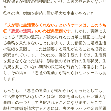
④配偶者が強度の精神病にかかり、回復の見込みがないと
き
⑤その他、婚姻を継続し難い重大な事由があるとき
「夫が妻に生活費をくれない」というケースは、このうち
②
「悪意の遺棄」
のいわば典型例です。
しかし、実際に夫
による「悪意の遺棄」が認められるには単に相互に扶助す
る義務を果たさないことに加えて、夫に積極的に婚姻生活
の破綻を意図し、または認容する意思があることも必要と
解釈されています。そのため、訴訟手続の中では、生活費
を渡さなくなった経緯、別居後のそれぞれの生活状況、生
活費を渡していない期間の長短等が総合的に考慮されてお
り、その結果、「悪意の遺棄」が認められないケースもあ
ります。
もっとも、「悪意の遺棄」が認められなかったとしても、
生活費を支払わないことは⑤「婚姻を継続しがたい重大な
事由」の一つとして考慮されることになります。そこで、
裁判で離婚を請求するときには、夫のモラハラや金銭問題