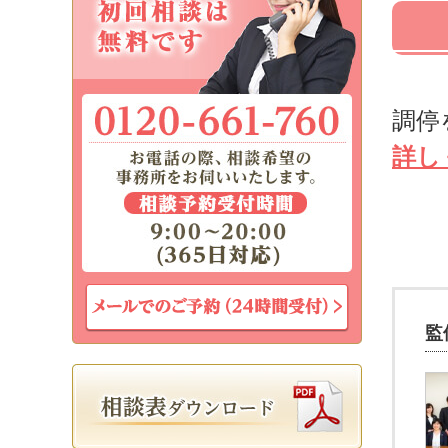
調停
詳し
監