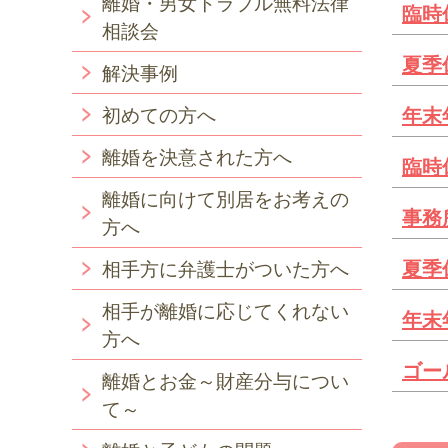
離婚・男女トラブル無料法律
臨時
相談会
夏季
解決事例
初めての方へ
年末
離婚を決意された方へ
臨時
離婚に向けて別居をお考えの
事務
方へ
夏季
相手方に弁護士がついた方へ
相手が離婚に応じてくれない
年末
方へ
ゴー
離婚とお金～財産分与につい
て～