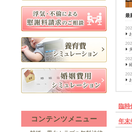
最
202
202
202
202
臨時
コンテンツメニュー
年末