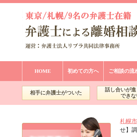
HOME
初めての方へ
ご相談の流
話し合いが進
相手に弁護士がついた
できな
札幌
せ】