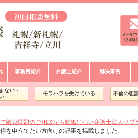
れ
事務所紹介
弁護士紹介
解決事例
まない・
モラハラを受けている
不倫の慰
い
市で離婚問題のご相談なら離婚に強い弁護士法人リブ
調停を申立てたい方向けの記事を掲載しました。