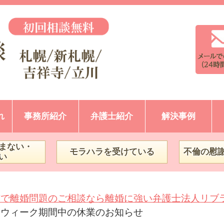
れ
事務所紹介
弁護士紹介
解決事例
まない・
モラハラを受けている
不倫の慰
い
市で離婚問題のご相談なら離婚に強い弁護士法人リブ
ンウィーク期間中の休業のお知らせ