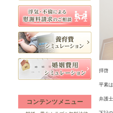
拝啓
平素
弁護
コンテンツメニュー
下記