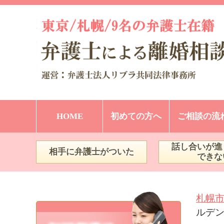
HOME
初めての方へ
ご相談の流
話し合いが進
相手に弁護士がついた
できな
札幌
ルデ