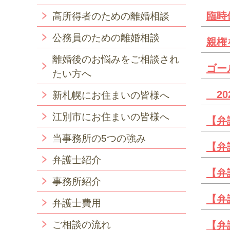
臨時
高所得者のための離婚相談
公務員のための離婚相談
親権
離婚後のお悩みをご相談され
ゴー
たい方へ
20
新札幌にお住まいの皆様へ
江別市にお住まいの皆様へ
【弁
当事務所の5つの強み
【弁
弁護士紹介
【弁
事務所紹介
【弁
弁護士費用
ご相談の流れ
【弁