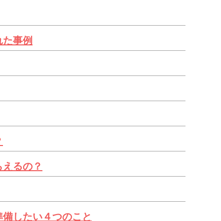
れた事例
？
らえるの？
準備したい４つのこと