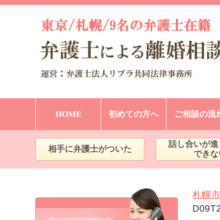
HOME
初めての方へ
ご相談の流
話し合いが進
相手に弁護士がついた
できな
札幌
D09T