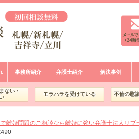
れ
事務所紹介
弁護士紹介
解決事例
まない・
モラハラを受けている
不倫の慰
い
市で離婚問題のご相談なら離婚に強い弁護士法人リブ
2490