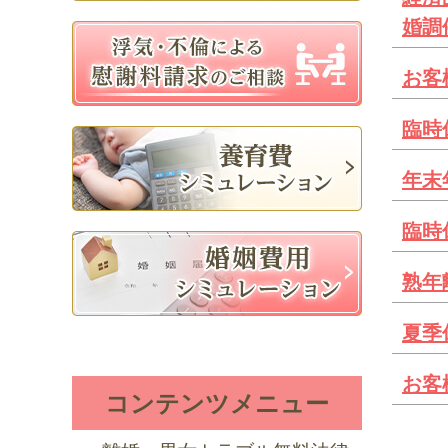
婚調
お客
臨時
年末
臨時
熟年
夏季
お客
コンテンツメニュー