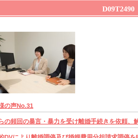
D09T2490
様の声No.31
らの頻回の暴言・暴力を受け離婚手続きを依頼、
的DVにより離婚調停及び婚姻費用分担請求調停を