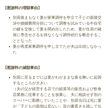
【慰謝料の増額事由】
別居後まもなく妻が家事調停を申立て子との面接交
渉や婚姻費用分担について調整を試みている中自宅
の鍵を交換して妻を閉め出したため、妻が住居の確
保に専念せざるを得なくなり調停続行を断念するこ
ととなった
妻が再度家事調停を申し立てたが夫は出頭しなかっ
た
【慰謝料の減額事由】
別居に至るまでには妻がわがままな振る舞いに起因
するところが大きい
（夫の父が経営する店での総菜等の販売および飲食
店業務に従事することを放棄し、夫に相談せず別の
スーパーに勤務していたことや、別居当日は先に妻
が「子どもの面倒は見ない」旨の書置きを残して仕