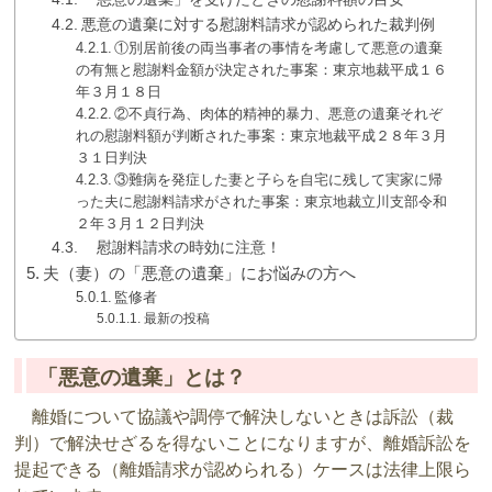
悪意の遺棄に対する慰謝料請求が認められた裁判例
①別居前後の両当事者の事情を考慮して悪意の遺棄
の有無と慰謝料金額が決定された事案：東京地裁平成１６
年３月１８日
②不貞行為、肉体的精神的暴力、悪意の遺棄それぞ
れの慰謝料額が判断された事案：東京地裁平成２８年３月
３１日判決
③難病を発症した妻と子らを自宅に残して実家に帰
った夫に慰謝料請求がされた事案：東京地裁立川支部令和
２年３月１２日判決
慰謝料請求の時効に注意！
夫（妻）の「悪意の遺棄」にお悩みの方へ
監修者
最新の投稿
「悪意の遺棄」とは？
離婚について協議や調停で解決しないときは訴訟（裁
判）で解決せざるを得ないことになりますが、離婚訴訟を
提起できる（離婚請求が認められる）ケースは法律上限ら