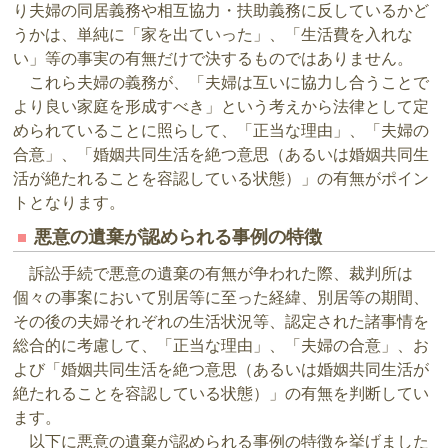
り夫婦の同居義務や相互協力・扶助義務に反しているかど
うかは、単純に「家を出ていった」、「生活費を入れな
い」等の事実の有無だけで決するものではありません。
これら夫婦の義務が、「夫婦は互いに協力し合うことで
より良い家庭を形成すべき」という考えから法律として定
められていることに照らして、「正当な理由」、「夫婦の
合意」、「婚姻共同生活を絶つ意思（あるいは婚姻共同生
活が絶たれることを容認している状態）」の有無がポイン
トとなります。
悪意の遺棄が認められる事例の特徴
訴訟手続で悪意の遺棄の有無が争われた際、裁判所は
個々の事案において別居等に至った経緯、別居等の期間、
その後の夫婦それぞれの生活状況等、認定された諸事情を
総合的に考慮して、「正当な理由」、「夫婦の合意」、お
よび「婚姻共同生活を絶つ意思（あるいは婚姻共同生活が
絶たれることを容認している状態）」の有無を判断してい
ます。
以下に悪意の遺棄が認められる事例の特徴を挙げました