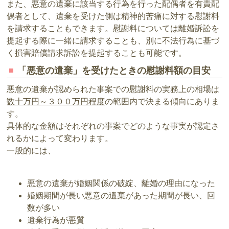
また、悪意の遺棄に該当する行為を行った配偶者を有責配
偶者として、遺棄を受けた側は精神的苦痛に対する慰謝料
を請求することもできます。慰謝料については離婚訴訟を
提起する際に一緒に請求することも、別に不法行為に基づ
く損害賠償請求訴訟を提起することも可能です。
「悪意の遺棄」を受けたときの慰謝料額の目安
悪意の遺棄が認められた事案での慰謝料の実務上の相場は
数十万円～３００万円程度
の範囲内で決まる傾向にありま
す。
具体的な金額はそれぞれの事案でどのような事実が認定さ
れるかによって変わります。
一般的には、
悪意の遺棄が婚姻関係の破綻、離婚の理由になった
婚姻期間が長い悪意の遺棄があった期間が長い、回
数が多い
遺棄行為が悪質