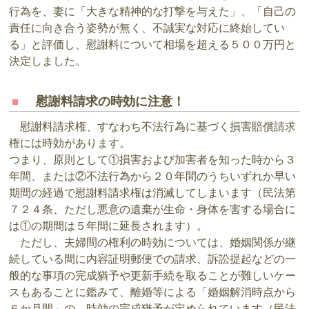
行為を、妻に「大きな精神的な打撃を与えた」、「自己の
責任に向き合う姿勢が無く、不誠実な対応に終始してい
る」と評価し、慰謝料について相場を超える５００万円と
決定しました。
慰謝料請求の時効に注意！
慰謝料請求権、すなわち不法行為に基づく損害賠償請求
権には時効があります。
つまり、原則として①損害および加害者を知った時から３
年間、または②不法行為から２０年間のうちいずれか早い
期間の経過で慰謝料請求権は消滅してしまいます（民法第
７２４条、ただし悪意の遺棄が生命・身体を害する場合に
は①の期間は５年間に延長されます）。
ただし、夫婦間の権利の時効については、婚姻関係が継
続している間に内容証明郵便での請求、訴訟提起などの一
般的な事項の完成猶予や更新手続を取ることが難しいケー
スもあることに鑑みて、離婚等による「婚姻解消時点から
６か月間」の、時効の完成猶予が定められています（民法