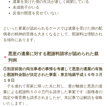
遺棄を受けた側の生活が著しく困窮している
未成熟子がいる
反省の態度を見せていない
といった要素が認められるケースでは遺棄を受けた側の配
偶者の精神的苦痛も大きくなるとして、慰謝料は増額され
る傾向にあります。
悪意の遺棄に対する慰謝料請求が認められた裁
判例
①別居前後の両当事者の事情を考慮して悪意の遺棄の有無
と慰謝料金額が決定された事案：東京地裁平成１６年３月
１８日
子を連れて実家に帰った夫に対し、妻が離婚と悪意の遺
棄による慰謝料５００万円を請求した事案です（親権者の
指定や養育費も請求されましたが、本記事では解説を省略
いたします）。