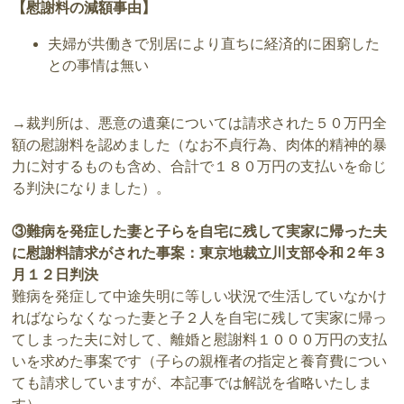
【慰謝料の減額事由】
夫婦が共働きで別居により直ちに経済的に困窮した
との事情は無い
→裁判所は、悪意の遺棄については請求された５０万円全
額の慰謝料を認めました（なお不貞行為、肉体的精神的暴
力に対するものも含め、合計で１８０万円の支払いを命じ
る判決になりました）。
③難病を発症した妻と子らを自宅に残して実家に帰った夫
に慰謝料請求がされた事案：東京地裁立川支部令和２年３
月１２日判決
難病を発症して中途失明に等しい状況で生活していなかけ
ればならなくなった妻と子２人を自宅に残して実家に帰っ
てしまった夫に対して、離婚と慰謝料１０００万円の支払
いを求めた事案です（子らの親権者の指定と養育費につい
ても請求していますが、本記事では解説を省略いたしま