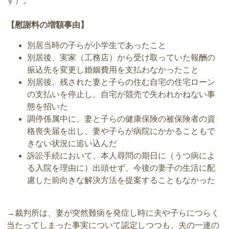
す）。
【慰謝料の増額事由】
別居当時の子らが小学生であったこと
別居後、実家（工務店）から受け取っていた報酬の
振込先を変更し婚姻費用を支払わなかったこと
別居後、残された妻と子らの住む自宅の住宅ローン
の支払いを停止し、自宅が競売で失われかねない事
態を招いた
調停係属中に、妻と子らの健康保険の被保険者の資
格喪失届を出し、妻や子らが病院にかかることもで
きない状況に追い込んだ
訴訟手続において、本人尋問の期日に（うつ病によ
る入院を理由に）出頭せず、今後の妻子の生活に配
慮した前向きな解決方法を提案することもなかった
→裁判所は、妻が突然難病を発症し時に夫や子らにつらく
当たってしまった事実について認定しつつも、夫の一連の