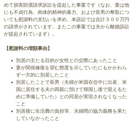
めて損害賠償請求訴訟を提起した事案です（なお、妻は他
にも不貞行為、肉体的精神的暴力、および長男の奪取につ
いても慰謝料の支払いを求め、本訴訟では合計３００万円
の請求がされています。またこの事案では夫から離婚訴訟
が提起されています）。
【慰謝料の増額事由】
別居の主たる目的が女性との交際にあったこと
妻が関係修復を望む態度を示していたにもかかわら
ず一方的に別居したこと
別居したことで長男（夫婦が米国在住中に出産、米
国に居住する夫の両親に預けて帰国し後で迎えるた
めに準備していた）との同居が実現されなくなった
こと
別居後に生活費の負担等、夫婦間の協力義務を果た
していなかったこと