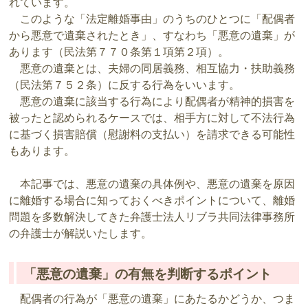
れています。
このような「法定離婚事由」のうちのひとつに「配偶者
から悪意で遺棄されたとき」、すなわち「悪意の遺棄」が
あります（民法第７７０条第１項第２項）。
悪意の遺棄とは、夫婦の同居義務、相互協力・扶助義務
（民法第７５２条）に反する行為をいいます。
悪意の遺棄に該当する行為により配偶者が精神的損害を
被ったと認められるケースでは、相手方に対して不法行為
に基づく損害賠償（慰謝料の支払い）を請求できる可能性
もあります。
本記事では、悪意の遺棄の具体例や、悪意の遺棄を原因
に離婚する場合に知っておくべきポイントについて、離婚
問題を多数解決してきた弁護士法人リブラ共同法律事務所
の弁護士が解説いたします。
「悪意の遺棄」の有無を判断するポイント
配偶者の行為が「悪意の遺棄」にあたるかどうか、つま