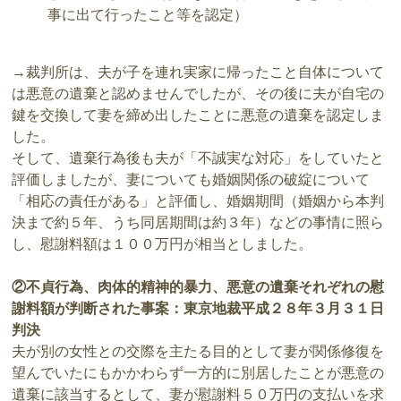
事に出て行ったこと等を認定）
→裁判所は、夫が子を連れ実家に帰ったこと自体について
は悪意の遺棄と認めませんでしたが、その後に夫が自宅の
鍵を交換して妻を締め出したことに悪意の遺棄を認定しま
した。
そして、遺棄行為後も夫が「不誠実な対応」をしていたと
評価しましたが、妻についても婚姻関係の破綻について
「相応の責任がある」と評価し、婚姻期間（婚姻から本判
決まで約５年、うち同居期間は約３年）などの事情に照ら
し、慰謝料額は１００万円が相当としました。
②不貞行為、肉体的精神的暴力、悪意の遺棄それぞれの慰
謝料額が判断された事案：東京地裁平成２８年３月３１日
判決
夫が別の女性との交際を主たる目的として妻が関係修復を
望んでいたにもかかわらず一方的に別居したことが悪意の
遺棄に該当するとして、妻が慰謝料５０万円の支払いを求