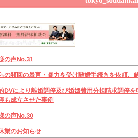
tokyo_soudanka
様の声No.31
らの頻回の暴言・暴力を受け離婚手続きを依頼、
的DVにより離婚調停及び婚姻費用分担請求調停を
停も成立させた事例
様の声No.30
休業のお知らせ