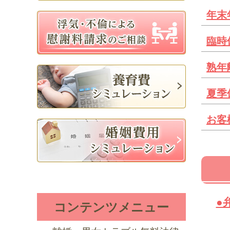
年末
臨時
熟年
夏季
お客
●
コンテンツメニュー