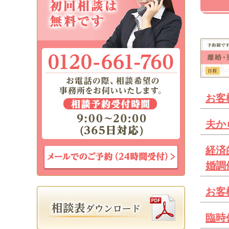
お客
夫か
経済
婚調
お客
臨時