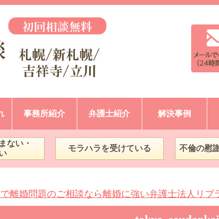
れ
事務所紹介
弁護士紹介
解決事例
まない・
モラハラを受けている
不倫の慰
い
市で離婚問題のご相談なら離婚に強い弁護士法人リブ