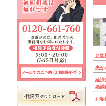
お客
夫か
経済
婚調
お客