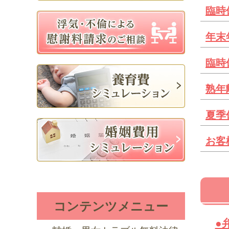
臨時
年末
臨時
熟年
夏季
お客
コンテンツメニュー
●