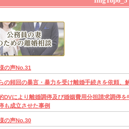
ImgTop6_5
様の声No.31
らの頻回の暴言・暴力を受け離婚手続きを依頼、
的DVにより離婚調停及び婚姻費用分担請求調停を
停も成立させた事例
様の声No.30