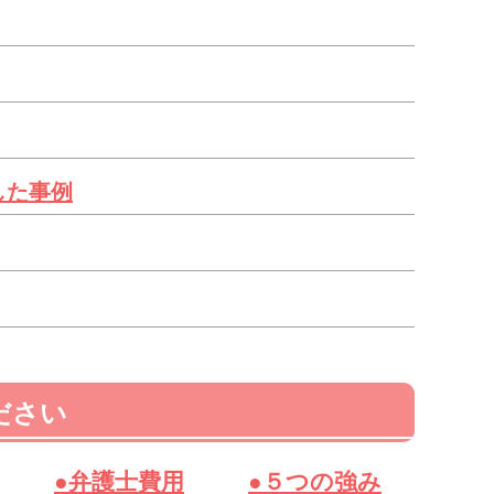
した事例
ださい
●弁護士費用
●５つの強み