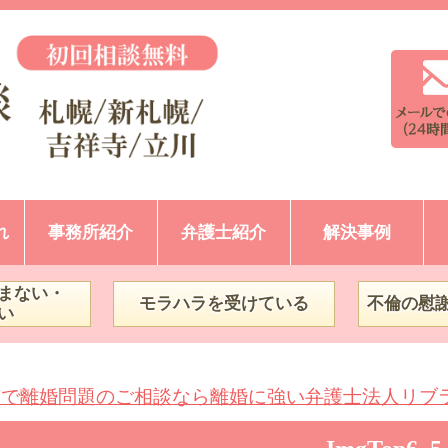
れ
事務所紹介
弁護士紹介
解決事例
まない・
モラハラを受けている
不倫の慰
い
市で離婚問題のご相談なら離婚に強い弁護士法人リブ