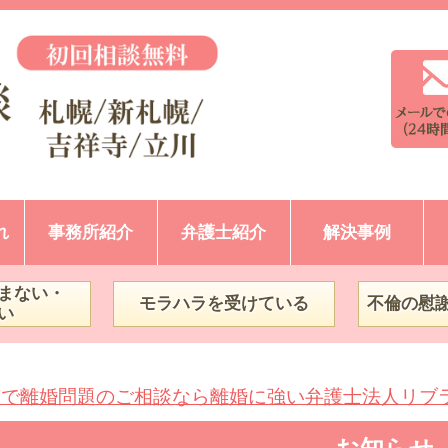
れ
事務所紹介
弁護士紹介
解決事例
まない・
モラハラを受けている
不倫の慰
い
市で離婚問題のご相談なら離婚に強い弁護士法人リブ