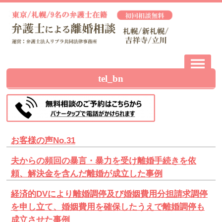
tel_bn
お客様の声No.31
夫からの頻回の暴言・暴力を受け離婚手続きを依
頼、解決金を含んだ離婚が成立した事例
経済的DVにより離婚調停及び婚姻費用分担請求調停
を申し立て、婚姻費用を確保したうえで離婚調停も
成立させた事例