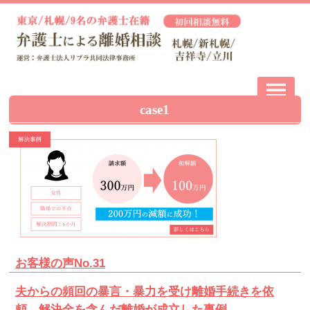
case1
お客様の声No.31
夫からの頻回の暴言・暴力を受け離婚手続きを依
頼、解決金を含んだ離婚が成立した事例