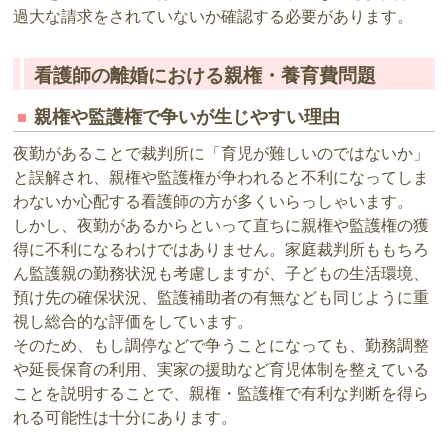
過大な請求をされていないか確認する必要があります。
看護師の離婚における親権・養育費問題
親権や監護権で争いが生じやすい理由
夜勤があることで裁判所に「育児が難しいのではないか」
と誤解され、親権や監護権が争われると不利になってしま
わないか心配する看護師の方が多くいらっしゃいます。
しかし、夜勤があるからといって直ちに親権や監護権の獲
得に不利になるわけではありません。家庭裁判所ももちろ
ん監護親の勤務状況も考慮しますが、子どもの生活環境、
預け先の確保状況、監護補助者の有無なども同じように重
視し総合的な評価をしています。
そのため、もし調停などで争うことになっても、勤務調整
や延長保育の利用、実家の援助など育児体制を整えている
ことを説明することで、親権・監護権で有利な判断を得ら
れる可能性は十分にあります。