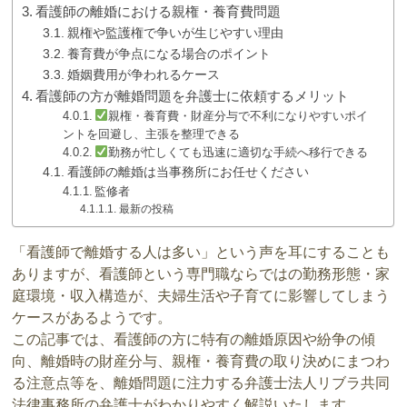
看護師の離婚における親権・養育費問題
親権や監護権で争いが生じやすい理由
養育費が争点になる場合のポイント
婚姻費用が争われるケース
看護師の方が離婚問題を弁護士に依頼するメリット
親権・養育費・財産分与で不利になりやすいポイ
ントを回避し、主張を整理できる
勤務が忙しくても迅速に適切な手続へ移行できる
看護師の離婚は当事務所にお任せください
監修者
最新の投稿
「看護師で離婚する人は多い」という声を耳にすることも
ありますが、看護師という専門職ならではの勤務形態・家
庭環境・収入構造が、夫婦生活や子育てに影響してしまう
ケースがあるようです。
この記事では、看護師の方に特有の離婚原因や紛争の傾
向、離婚時の財産分与、親権・養育費の取り決めにまつわ
る注意点等を、離婚問題に注力する弁護士法人リブラ共同
法律事務所の弁護士がわかりやすく解説いたします。