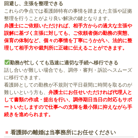
回避し、主張を整理できる
これらの争点では看護師特有の事情を踏まえた主張や証拠
整理を行うことがより良い解決の鍵となります。
弁護士にご依頼いただければ、相手方からの過大な主張や
誤解に基づく主張に対しても、ご依頼者側の勤務の実態、
保育の体制など、個々の事情を丁寧にうかがい、法的に整
理して相手方や裁判所に正確に伝えることができます。
勤務が忙しくても迅速に適切な手続へ移行できる
話し合いが難しい場合でも、調停・審判・訴訟へスムーズ
に移行できます。
看護師としての勤務が不規則で平日昼間に時間を取るのが
難しいという方も、
弁護士にお任せいただければ代理人と
して書類の作成・提出を行い、調停期日当日の対応もサポ
ートいたしますので仕事への支障を最小限に抑えながら手
続きを進められます。
看護師の離婚は当事務所にお任せください