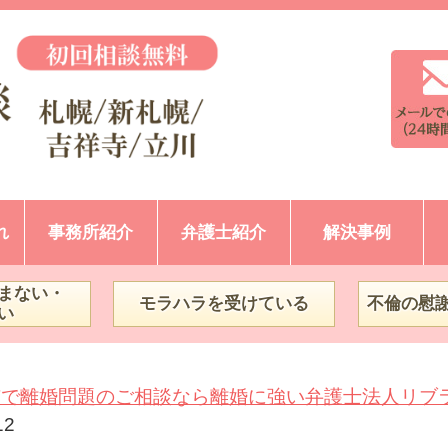
れ
事務所紹介
弁護士紹介
解決事例
まない・
モラハラを受けている
不倫の慰
い
市で離婚問題のご相談なら離婚に強い弁護士法人リブ
12