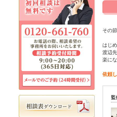
その
はじ
渡辺
楽に
依頼
監