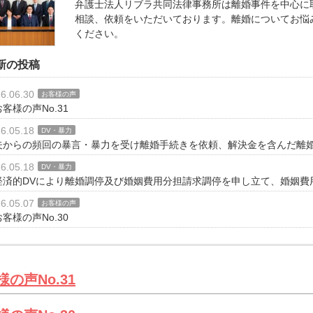
弁護士法人リブラ共同法律事務所は離婚事件を中心に
相談、依頼をいただいております。離婚についてお悩
ください。
新の投稿
6.06.30
お客様の声
お客様の声No.31
6.05.18
DV・暴力
夫からの頻回の暴言・暴力を受け離婚手続きを依頼、解決金を含んだ離
6.05.18
DV・暴力
経済的DVにより離婚調停及び婚姻費用分担請求調停を申し立て、婚姻費
6.05.07
お客様の声
お客様の声No.30
様の声No.31