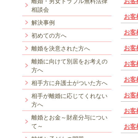
お客
離婚・男女トラブル無料法律
相談会
お客
解決事例
お客
初めての方へ
お客
離婚を決意された方へ
離婚に向けて別居をお考えの
お客
方へ
お客
相手方に弁護士がついた方へ
お客
相手が離婚に応じてくれない
方へ
お客
離婚とお金～財産分与につい
て～
お客