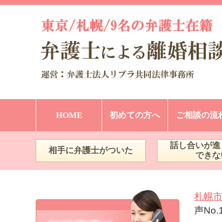
HOME
初めての方へ
ご相談の流
話し合いが進
相手に弁護士がついた
できな
札幌
声No.